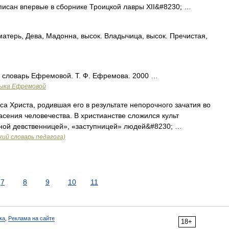
писан впервые в сборнике Троицкой лавры XII&#8230; …
ь, Дева, Мадонна, высок. Владычица, высок. Пречистая,
 словарь Ефремовой. Т. Ф. Ефремова. 2000 …
зыка Ефремовой
а Христа, родившая его в результате непорочного зачатия во
сения человечества. В христианстве сложился культ
ной девственницей», «заступницей» людей&#8230; …
ий словарь педагога)
7
8
9
10
11
ка
,
Реклама на сайте
18+