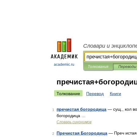
Словари и энциклоп
academic.ru
Толкования
Переводы
пречистая+богороди
Толкование
Перевод
Книги
пречистая богородица
— сущ., кол во
1
богородица …
Словарь синонимов
Пречистая Богородица
— Преч истая
2