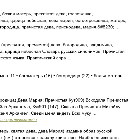
 божия матерь, пресвятая дева, госпоженка,
ица, царица небесная, дева мария, богоотроковица, матерь,
огородица, пречистая дева, приснодева, мария,&#8230; …
(пресвятая, пречистая) дева, богородица, владычица,
ва, царица небесная Словарь русских синонимов. Пречистая
ского языка. Практический спра …
ов: 11 • богоматерь (16) • богородица (22) • божья матерь
родица) Дева Мария; Пречистыя Куз909) Всходила Пречистая
йла Архангела, Куз901 (147); Сказала Пречистая Михайлу
хаил Архангел, Сведи меня видеть Всю муку …
словарь личных имён
ерь, святая дева, дева Мария) издавна образ русской
 (см.) относится к началу христ. эры. Наиболее известны