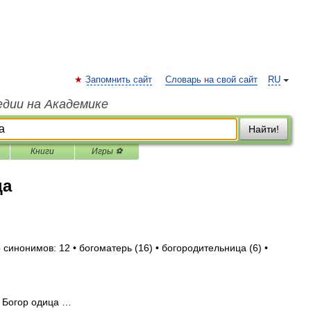
Запомнить сайт
Словарь на свой сайт
RU
едии на Академике
Найти!
Книги
Игры ⚽
ца
 синонимов: 12 • богоматерь (16) • богородительница (6) •
 Богор одица …