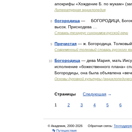
апокрифы «Хождение Б. по мукам» (за
Литературная энциклопедия
богородица
— БОГОРОДИЦА, Богоматер
8
высок. Приснодева …
Словарь-тезаурус синонимов русской речи
Пречистая
— ж. Богородица. Толковый
9
Современный толковый словарь русского я
Богородица
— дева Мария, мать Иисус
10
исполнение «божественного плана» спа
Богородицы, она была объявлена «веч
Основы духовной культуры (энциклопедическ
Страницы
Следующая
→
1
2
3
4
5
6
© Академик, 2000-2026
Обратная связь:
Техподдерж
👣 Путешествия