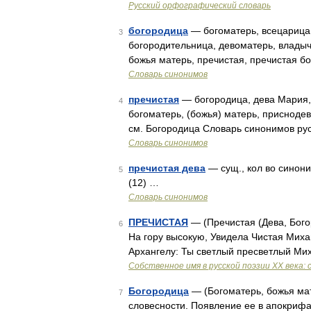
Русский орфографический словарь
богородица
— богоматерь, всецарица,
3
богородительница, девоматерь, владыч
божья матерь, пречистая, пречистая б
Словарь синонимов
пречистая
— богородица, дева Мария, 
4
богоматерь, (божья) матерь, присноде
см. Богородица Словарь синонимов рус
Словарь синонимов
пречистая дева
— сущ., кол во синоним
5
(12) …
Словарь синонимов
ПРЕЧИСТАЯ
— (Пречистая (Дева, Бого
6
На гору высокую, Увидела Чистая Миха
Архангелу: Ты светлый пресветлый Ми
Собственное имя в русской поэзии XX века: 
Богородица
— (Богоматерь, божья мат
7
словесности. Появление ее в апокрифах